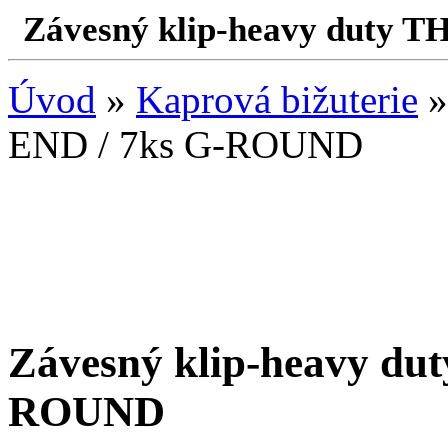
Závesný klip-heavy duty T
Úvod
»
Kaprová bižuterie
»
END / 7ks G-ROUND
Závesný klip-heavy du
ROUND