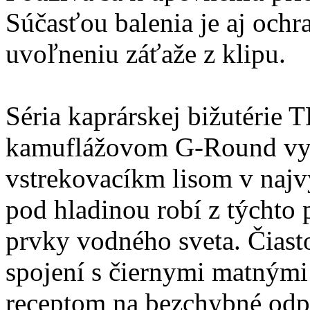
Súčasťou balenia je aj ochr
uvoľneniu záťaže z klipu.
Séria kaprárskej bižutéri
kamuflážovom G-Round vyh
vstrekovacíkm lisom v najvy
pod hladinou robí z týchto
prvky vodného sveta. Čiast
spojení s čiernymi matnými
receptom na bezchybné odpr