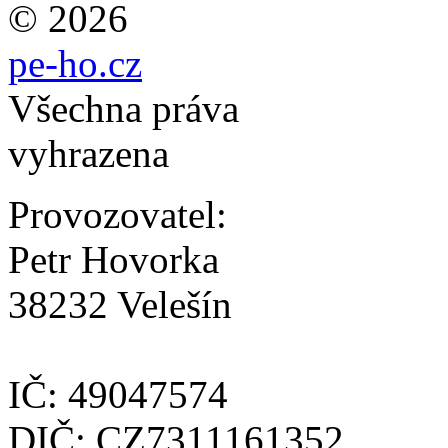
© 2026
pe-ho.cz
Všechna práva
vyhrazena
Provozovatel:
Petr Hovorka
38232 Velešín
IČ: 49047574
DIČ: CZ7311161352