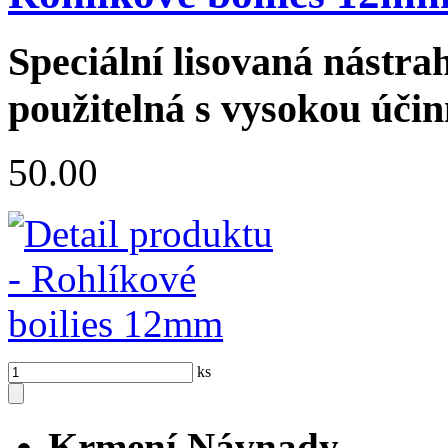
Speciální lisovaná nástra
použitelná s vysokou účin
50.00
ks
Krmení,Návnady